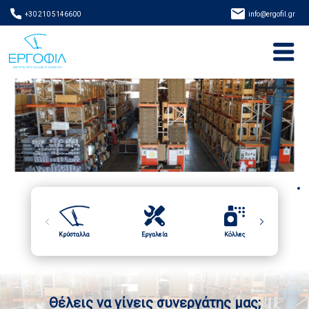
+30 210 5146600
info@ergofil.gr
Κρύσταλλα
Εργαλεία
Κόλλες
Αν
Θέλεις να γίνεις συνεργάτης μας;